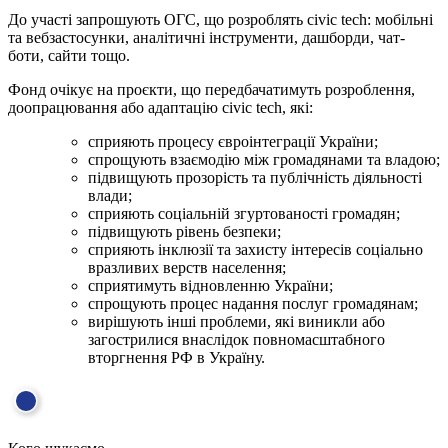
До участі запрошують ОГС, що розроблять civic tech: мобільні
та вебзастосунки, аналітичні інструменти, дашборди, чат-
боти, сайти тощо.
Фонд очікує на проєкти, що передбачатимуть розроблення,
доопрацювання або адаптацію civic tech, які:
сприяють процесу євроінтеграції України;
спрощують взаємодію між громадянами та владою;
підвищують прозорість та публічність діяльності
влади;
сприяють соціальній згуртованості громадян;
підвищують рівень безпеки;
сприяють інклюзії та захисту інтересів соціально
вразливих верств населення;
сприятимуть відновленню України;
спрощують процес надання послуг громадянам;
вирішують інші проблеми, які виникли або
загострилися внаслідок повномасштабного
вторгнення РФ в Україну.